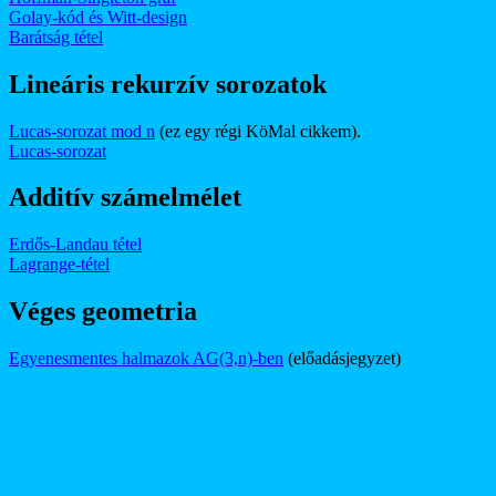
Golay-kód és Witt-design
Barátság tétel
Lineáris rekurzív sorozatok
Lucas-sorozat mod n
(ez egy régi KöMal cikkem).
Lucas-sorozat
Additív számelmélet
Erdős-Landau tétel
Lagrange-tétel
Véges geometria
Egyenesmentes halmazok AG(3,n)-ben
(előadásjegyzet)