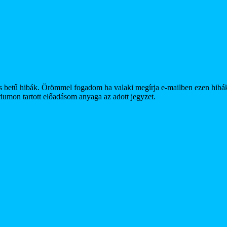
s betű hibák. Örömmel fogadom ha valaki megírja e-mailben ezen hibák
iumon tartott előadásom anyaga az adott jegyzet.