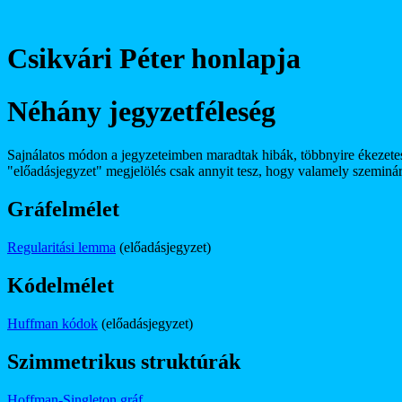
Csikvári Péter honlapja
Néhány jegyzetféleség
Sajnálatos módon a jegyzeteimben maradtak hibák, többnyire ékezete
"előadásjegyzet" megjelölés csak annyit tesz, hogy valamely szeminár
Gráfelmélet
Regularitási lemma
(előadásjegyzet)
Kódelmélet
Huffman kódok
(előadásjegyzet)
Szimmetrikus struktúrák
Hoffman-Singleton gráf